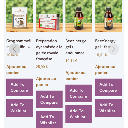
Grog sommeil
Préparation
Beez’nergy
Beez’nergy
 et
« Dormiiir ! »
dynamisée à la
gel+
gel+ fast
gelée royale
endurance
10,98
€
19,41
€
française
19,41
€
Ajouter au
Ajouter au
25,90
€
panier
Ajouter au
panier
Ajouter au
panier
Add To
Add To
panier
Compare
Add To
Compare
Add To
Compare
Compare
Add To
Add To
Wishlist
Add To
Wishlist
Add To
Wishlist
Wishlist