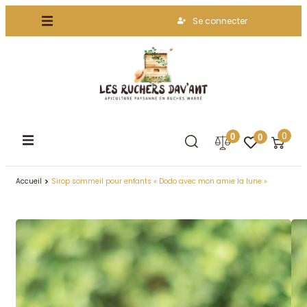
Se connecter
0
0
0
Accueil
Sirop sommeil pour enfants « Dodo avec mon amie la lune »