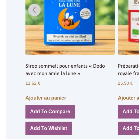
antes
Sirop sommeil pour enfants « Dodo
Préparati
avec mon amie la lune »
royale fr
11,62
€
25,90
€
Ajouter au panier
Ajouter 
Add To Compare
Add T
Add To Wishlist
Add To