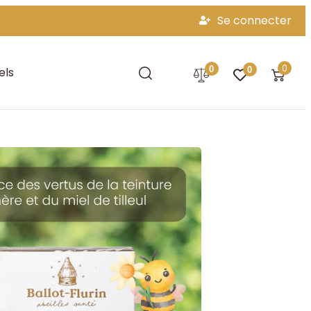
Se connecter
0
0
els
0
meil !