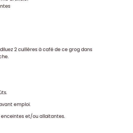
intes
, diluez 2 cuillères à café de ce grog dans
îche.
ûts.
 avant emploi.
enceintes et/ou allaitantes.