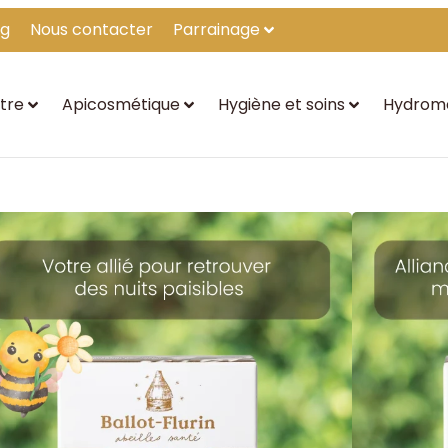
og
Nous contacter
Parrainage
tre
Apicosmétique
Hygiène et soins
Hydrom
Grog sommeil « Dormiiir ! »
10,98
€
★
★
★
★
★
Votre allié indispensable pour vous aider à trouver le som
Grog sommeil à la teinture mélisse et au miel de tilleul.