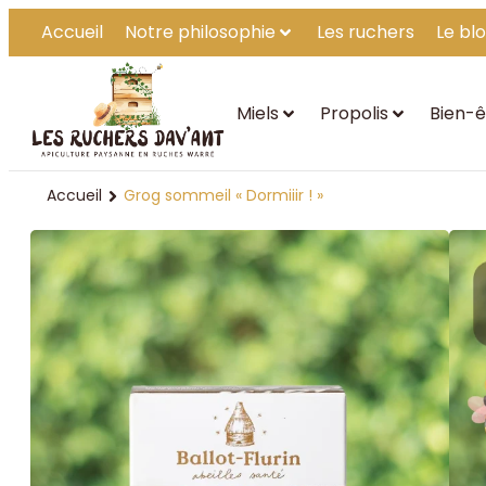
Accueil
Notre philosophie
Les ruchers
Le bl
Miels
Propolis
Bien-ê
Accueil
Grog sommeil « Dormiiir ! »