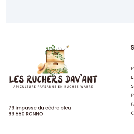
S
P
L
S
P
F
79 impasse du cèdre bleu
69 550 RONNO
C