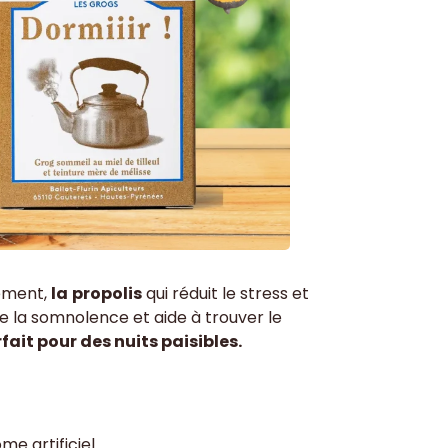
arateur
vous
aide à trouver le sommeil
mais
sement,
la
propolis
qui réduit le stress et
ite la somnolence et aide à trouver le
fait pour des nuits paisibles.
me artificiel