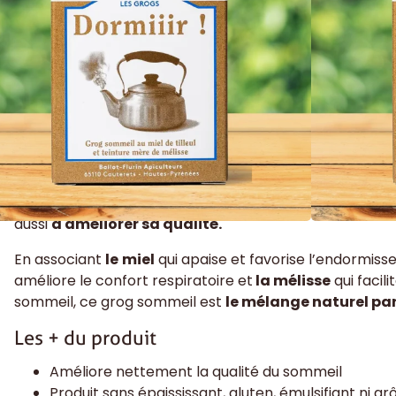
5 en stock
Ajouter au panier
Ajouter aux coups de coeur
Ajouter Au Comp
Ce grog sommeil, à préparer facilement à la maison, 
aussi
à améliorer sa qualité.
En associant
le
miel
qui apaise et favorise l’endormis
améliore le confort respiratoire et
la mélisse
qui facil
sommeil, ce grog sommeil est
le mélange naturel par
Les + du produit
Améliore nettement la qualité du sommeil
Produit sans épaississant, gluten, émulsifiant ni arô