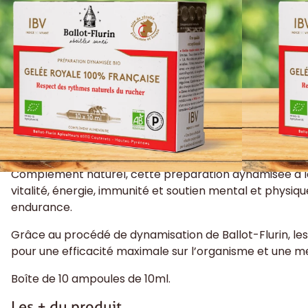
renforcement immunitaire.
5 en stock
Ajouter au panier
Ajouter aux coups de coeur
Ajouter Au Comp
Complément naturel, cette préparation dynamisée à la
vitalité, énergie, immunité et soutien mental et physiq
endurance.
Grâce au procédé de dynamisation de Ballot-Flurin, les 
pour une efficacité maximale sur l’organisme et une mei
Boîte de 10 ampoules de 10ml.
Les + du produit