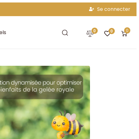
Se connecter
0
0
els
0
 royale française
porte vitalité, équilibre global et