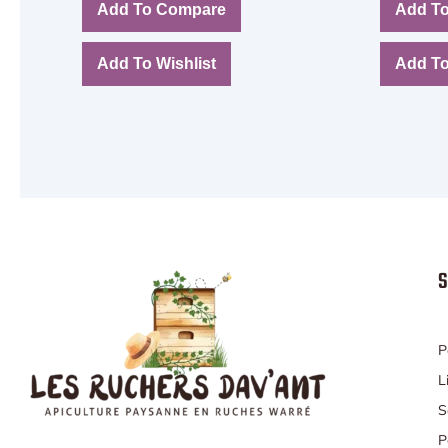
Add To Compare
Add T
Add To Wishlist
Add To
S
P
L
S
P