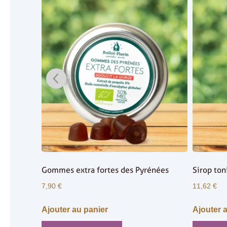
Gommes extra fortes des Pyrénées
Sirop ton
7,90
€
11,62
€
Ajouter au panier
Ajouter 