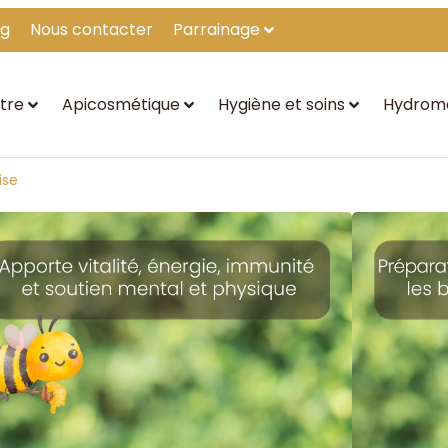
og
Nous contacter
Parrainage
tre
Apicosmétique
Hygiène et soins
Hydrom
ise
Préparation dynamisée à la gelée
25,90
€
★
★
★
★
★
Revitalise et renforce votre organisme !
Cette préparation dynamisée à la gelée royale française ap