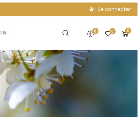
Se connecter
0
0
els
0