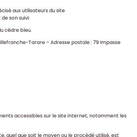
isé aux utilisateurs du site
 de son suivi:
u cèdre bleu
.
illefranche-Tarare
– Adresse postale :
79 Impasse
léments accessibles sur le site internet, notamment les
, quel que soit le moyen ou le procédé utilisé, est