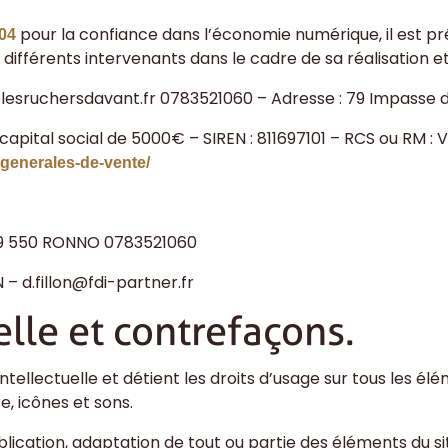
pour la confiance dans l’économie numérique, il est préc
004
s différents intervenants dans le cadre de sa réalisation et
lesruchersdavant.fr
0783521060
– Adresse :
79 Impasse d
capital social de
5000
€ – SIREN :
811697101
– RCS ou RM :
V
-generales-de-vente/
69 550 RONNO
0783521060
N
–
d.fillon@fdi-partner.fr
elle et contrefaçons.
ntellectuelle et détient les droits d’usage sur tous les é
e, icônes et sons.
ication, adaptation de tout ou partie des éléments du site