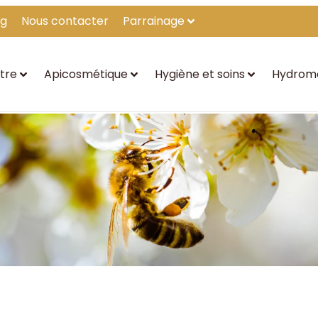
og
Nous contacter
Parrainage
tre
Apicosmétique
Hygiène et soins
Hydrom