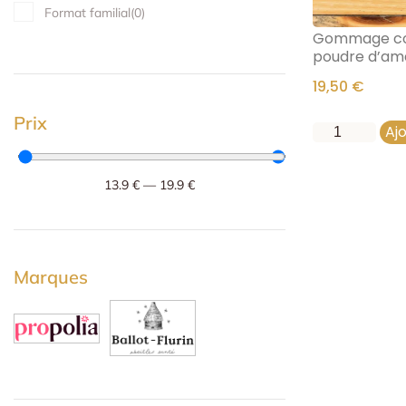
Format familial
(
0
)
Gommage corp
poudre d’ama
19,50
€
Prix
Aj
13.9
€
—
19.9
€
Marques