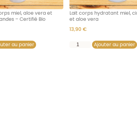
s miel, aloe vera et
Lait corps hydratant miel, ci
ndes – Certifié Bio
et aloe vera
13,90
€
outer au panier
Ajouter au panier