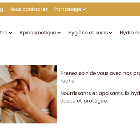
og
Nous contacter
Parrainage
tre
Apicosmétique
Hygiène et soins
Hydrom
Prenez soin de vous avec nos pr
ruche.
Nourrissants et apaisants, ils h
douce et protégée.