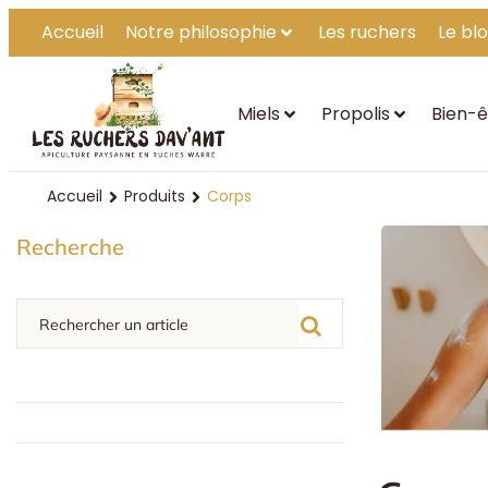
Accueil
Notre philosophie
Les ruchers
Le bl
Miels
Propolis
Bien-ê
Accueil
Produits
Corps
Recherche