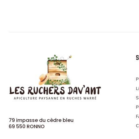
S
P
L
S
P
F
79 impasse du cèdre bleu
69 550 RONNO
C