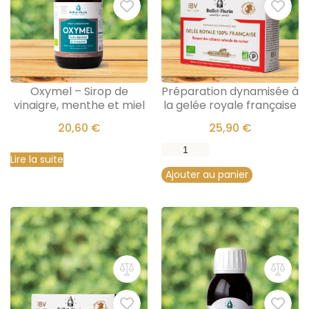
Oxymel – Sirop de
Préparation dynamisée à
vinaigre, menthe et miel
la gelée royale française
20,60
€
25,90
€
Lire la suite
Ajouter au panier