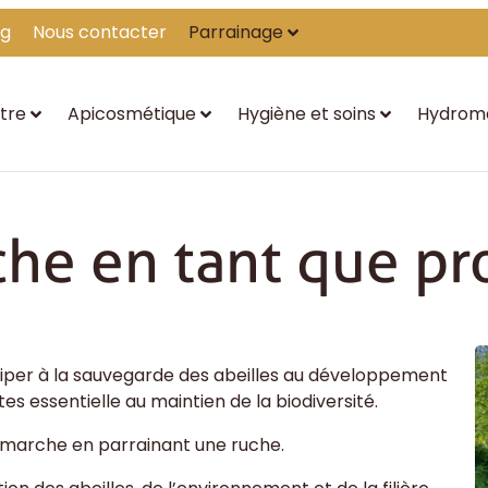
og
Nous contacter
Parrainage
tre
Apicosmétique
Hygiène et soins
Hydrom
che en tant que pr
ciper à la sauvegarde des abeilles au développement
tes essentielle au maintien de la biodiversité.
émarche en parrainant une ruche.