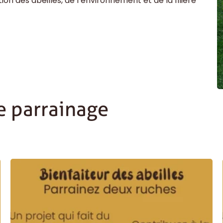
on des abeilles, de l’environnement et de la filière
e parrainage