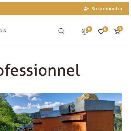
Se connecter
0
0
els
0
ofessionnel