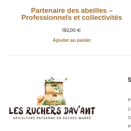
Partenaire des abeilles –
Professionnels et collectivités
192,00
€
Ajouter au panier
S
P
L
S
P