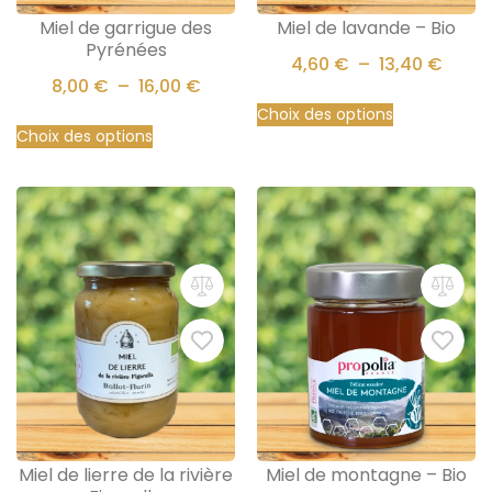
Miel de garrigue des
Miel de lavande – Bio
Pyrénées
4,60
€
–
13,40
€
8,00
€
–
16,00
€
Choix des options
Choix des options
Miel de lierre de la rivière
Miel de montagne – Bio