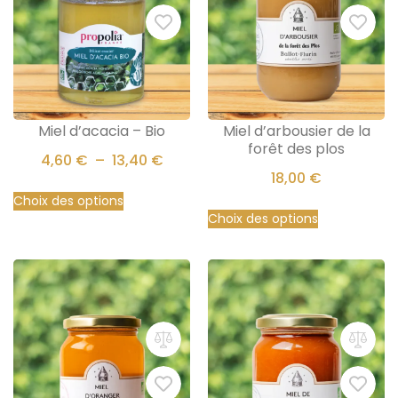
Miel d’acacia – Bio
Miel d’arbousier de la
forêt des plos
4,60
€
–
13,40
€
18,00
€
Choix des options
Choix des options