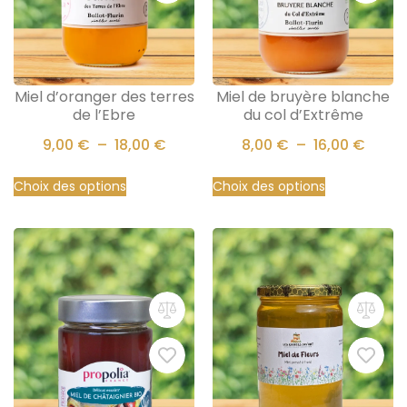
Miel d’oranger des terres
Miel de bruyère blanche
de l’Ebre
du col d’Extrême
9,00
€
–
18,00
€
8,00
€
–
16,00
€
Choix des options
Choix des options