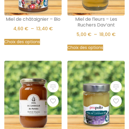
Miel de châtaignier – Bio
Miel de fleurs – Les
Ruchers Dav’ant
4,60
€
–
13,40
€
5,00
€
–
18,00
€
Choix des options
Choix des options