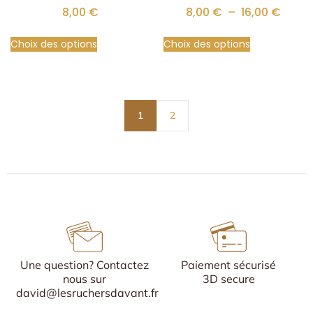
8,00
€
8,00
€
–
16,00
€
Choix des options
Choix des options
1
2
Une question? Contactez
Paiement sécurisé
nous sur
3D secure
david@lesruchersdavant.fr