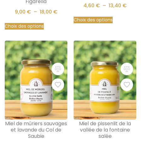
Figarella
4,60
€
–
13,40
€
9,00
€
–
18,00
€
Choix des options
Choix des options
Miel de mûriers sauvages
Miel de pissenlit de la
et lavande du Col de
vallée de la fontaine
Saubie
salée