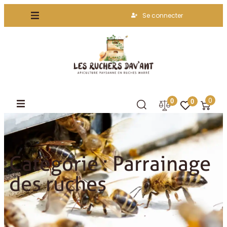
Se connecter
0
0
0
Accueil
Parrainage des ruches
Catégorie : Parrainage
des ruches