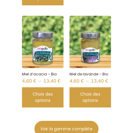
Miel d’acacia – Bio
Miel de lavande – Bio
4,60
€
–
13,40
€
4,60
€
–
13,40
€
Choix des
Choix des
options
options
Voir la gamme complète