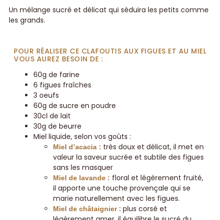
Un mélange sucré et délicat qui séduira les petits comme
les grands.
POUR RÉALISER CE CLAFOUTIS AUX FIGUES ET AU MIEL
VOUS AUREZ BESOIN DE :
60g de farine
6 figues fraîches
3 oeufs
60g de sucre en poudre
30cl de lait
30g de beurre
Miel liquide, selon vos goûts :
très doux et délicat, il met en
Miel d’acacia :
valeur la saveur sucrée et subtile des figues
sans les masquer
floral et légèrement fruité,
Miel de lavande :
il apporte une touche provençale qui se
marie naturellement avec les figues.
plus corsé et
Miel de châtaignier :
légèrement amer, il équilibre le sucré du