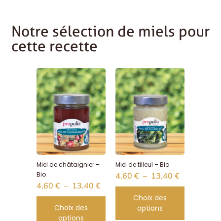
Notre sélection de miels pour
cette recette
Miel de châtaignier –
Miel de tilleul – Bio
Bio
4,60
€
–
13,40
€
4,60
€
–
13,40
€
Choix des
Choix des
options
options