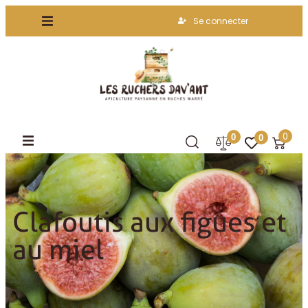
Se connecter
0
0
0
Accueil
Clafoutis aux figues et au miel
Clafoutis aux figues et
au miel