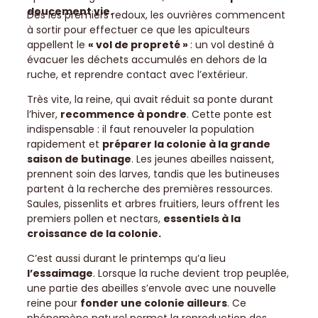
doucement vie.
Dès les premiers redoux, les ouvrières commencent
à sortir pour effectuer ce que les apiculteurs
appellent le
« vol de propreté »
: un vol destiné à
évacuer les déchets accumulés en dehors de la
ruche, et reprendre contact avec l’extérieur.
Très vite, la reine, qui avait réduit sa ponte durant
l’hiver,
recommence à pondre
. Cette ponte est
indispensable : il faut renouveler la population
rapidement et
préparer la colonie à la grande
saison de butinage
. Les jeunes abeilles naissent,
prennent soin des larves, tandis que les butineuses
partent à la recherche des premières ressources.
Saules, pissenlits et arbres fruitiers, leurs offrent les
premiers pollen et nectars,
essentiels à la
croissance de la colonie.
C’est aussi durant le printemps qu’a lieu
l’essaimage
. Lorsque la ruche devient trop peuplée,
une partie des abeilles s’envole avec une nouvelle
reine pour
fonder une colonie ailleurs
. Ce
phénomène naturel permet la reproduction des