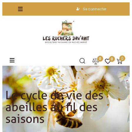
Se connecter
0
0
0
Accueil
Le cycle de vie des abeilles au fil des saisons
Le cycle de vie des
abeilles au fil des
saisons