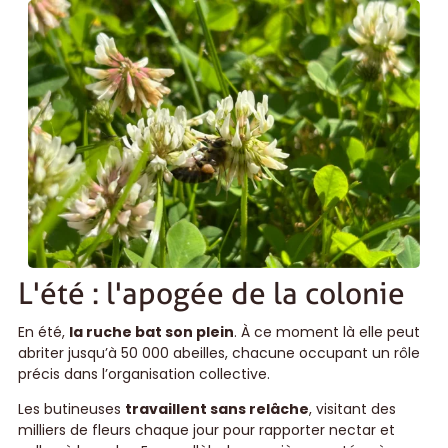
colonies et
assure la sérénité de l’espèce.
Le printemps est donc
une saison de renouveau
,
de croissance et d’expansion pour les abeilles.
L'été : l'apogée de la colonie
En été,
la ruche bat son plein
. À ce moment là elle peut
abriter jusqu’à 50 000 abeilles, chacune occupant un rôle
précis dans l’organisation collective.
Les butineuses
travaillent sans relâche
, visitant des
milliers de fleurs chaque jour pour rapporter nectar et