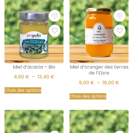
Miel d’acacia – Bio
Miel d’oranger des terres
de l’Ebre
4,60
€
–
13,40
€
9,00
€
–
18,00
€
Choix des options
Choix des options