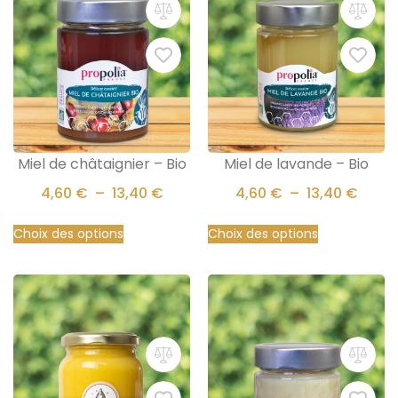
Miel de châtaignier – Bio
Miel de lavande – Bio
4,60
€
–
13,40
€
4,60
€
–
13,40
€
Choix des options
Choix des options