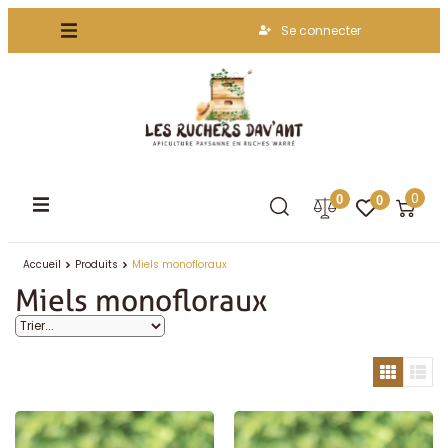
Se connecter
0
0
0
Accueil
Produits
Miels monofloraux
Miels monofloraux