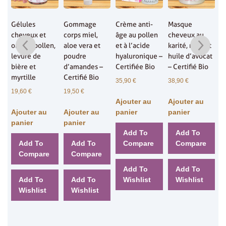
e
Gélules
Gommage
Crème anti-
Masque
S
r
cheveux et
corps miel,
âge au pollen
cheveux au
d
ongles pollen,
aloe vera et
et à l’acide
karité, miel et
m
levure de
poudre
hyaluronique –
huile d’avocat
c
bière et
d’amandes –
Certifiée Bio
– Certifié Bio
8
myrtille
Certifié Bio
35,90
€
38,90
€
A
19,60
€
19,50
€
Ajouter au
Ajouter au
p
Ajouter au
Ajouter au
panier
panier
panier
panier
Add To
Add To
Add To
Add To
Compare
Compare
Compare
Compare
Add To
Add To
Add To
Add To
Wishlist
Wishlist
Wishlist
Wishlist