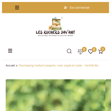
Se connecter
0
0
0
Accueil
Shampoing traitant propolis, miel, argile et cade – Certifié Bio