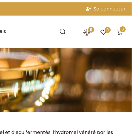
Se connecter
0
0
els
0
iel et d’eau fermentés, l’hydromel vénéré par les