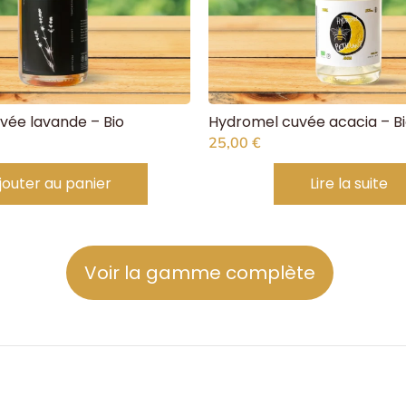
vée lavande – Bio
Hydromel cuvée acacia – B
25,00
€
jouter au panier
Lire la suite
Voir la gamme complète