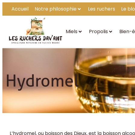
Accueil
Notre philosophie
Les ruchers
Le bl
Miels
Propolis
Bien-ê
Accueil
Hydromel
Hydromel
L’hydromel, ou boisson des Dieux, est la boisson alc