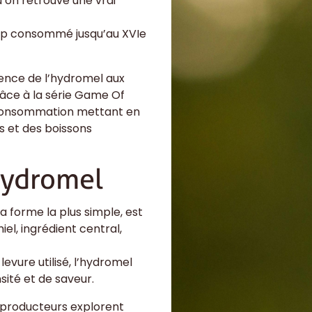
 on retrouve une vrai
oup consommé jusqu’au XVIe
ence de l’hydromel aux
râce à la série Game Of
 consommation mettant en
s et des boissons
'hydromel
a forme la plus simple, est
iel, ingrédient central,
levure utilisé, l’hydromel
sité et de saveur.
es producteurs explorent