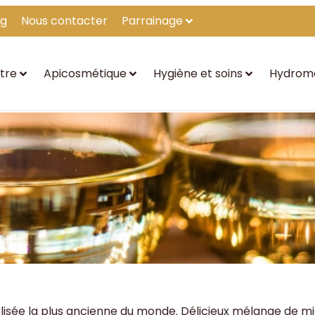
og
Nous contacter
Parrainage
tre
Apicosmétique
Hygiène et soins
Hydrom
oolisée la plus ancienne du monde. Délicieux mélange de m