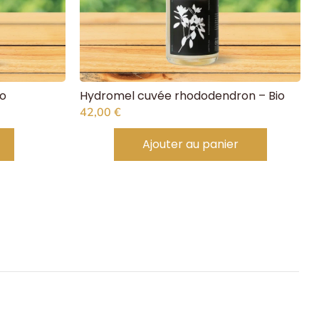
io
Hydromel cuvée rhododendron – Bio
42,00
€
Ajouter au panier